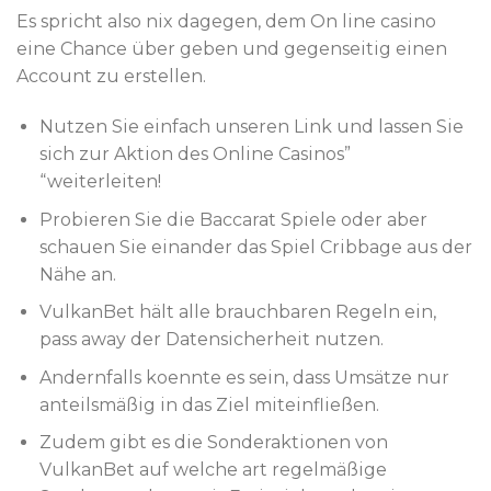
Es spricht also nix dagegen, dem On line casino
eine Chance über geben und gegenseitig einen
Account zu erstellen.
Nutzen Sie einfach unseren Link und lassen Sie
sich zur Aktion des Online Casinos”
“weiterleiten!
Probieren Sie die Baccarat Spiele oder aber
schauen Sie einander das Spiel Cribbage aus der
Nähe an.
VulkanBet hält alle brauchbaren Regeln ein,
pass away der Datensicherheit nutzen.
Andernfalls koennte es sein, dass Umsätze nur
anteilsmäßig in das Ziel miteinfließen.
Zudem gibt es die Sonderaktionen von
VulkanBet auf welche art regelmäßige