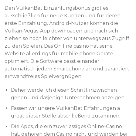
Den VulkanBet Einzahlungsbonus gibt es
ausschließlich für neue Kunden und für deren
erste Einzahlung. Android-Nutzer können die
Vulkan-Vegas-App downloaden und nach sich
ziehen so noch leichter von unterwegs aus Zugriff
zu den Spielen. Das On line casino hat seine
Website allerdings für mobile phone Geräte
optimiert. Die Software passt einander
automatisch jedem Smartphone an und garantiert
einwandfreies Spielvergnügen.
Daher werde ich diesen Schritt inzwischen
gehen und dasjenige Unternehmen anzeigen.
Fassen wir unsere VulkanBet Erfahrungen a
great dieser Stelle abschließend zusammen.
Die Apps, die ein zuverlässiges Online-Casino
hat, gehören dem Casino nicht und werden bei