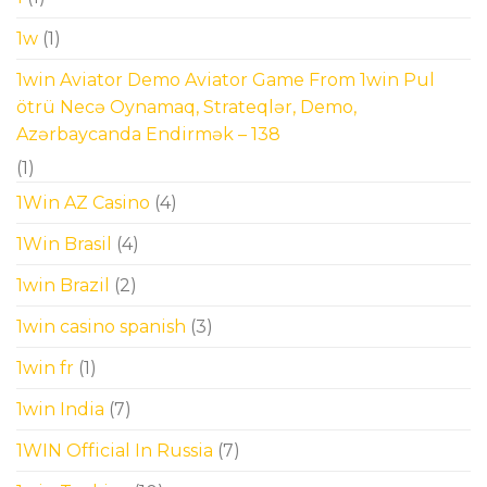
1w
(1)
1win Aviator Demo Aviator Game From 1win Pul
ötrü Necə Oynamaq, Strateqlər, Demo,
Azərbaycanda Endirmək – 138
(1)
1Win AZ Casino
(4)
1Win Brasil
(4)
1win Brazil
(2)
1win casino spanish
(3)
1win fr
(1)
1win India
(7)
1WIN Official In Russia
(7)