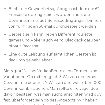
Bleibt ein Gewinnbetrag übrig, nachdem die 62
Freispiele durchgespielt wurden, muss die
Gewinnsumme laut Bonusbedingungen binnen
von fünf Tagen 30-mal durchgespielt werden.
Gespielt sein kann neben Different roulette
games und Poker auch Keno, Blackjack darüber
hinaus Baccarat.
Eine gute Leistung auf sämtlichen Geräten ist
dadurch gewährleistet.
Slots gibt” “es bei VulkanBet in allen Formen und
Variationen. Ob mit lediglich 3 Walzen und einer
Gewinnlinie oder mit 7 Walzen und weit über 1000
Gewinnkombinationen. Man sollte eine vage Idee
davon besitzen, was man sucht, ansonsten wird guy
fast überfordert sein ob des Angebots. Wir haben