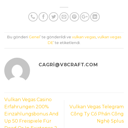
Bu gönderi
Genel
’ te gönderildi ve
vulkan vegas
,
vulkan vegas
DE
’ te etiketlendi.
CAGRI@V8CRAFT.COM
Vulkan Vegas Casino
Erfahrungen 200%
Vulkan Vegas Telegram
Einzahlungsbonus And
Công Ty Cổ Phần Công
Up 50 Freispiele Für
Nghệ Splus