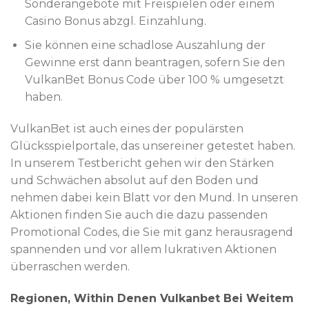
Sonderangebote mit Freispielen oder einem
Casino Bonus abzgl. Einzahlung.
Sie können eine schadlose Auszahlung der
Gewinne erst dann beantragen, sofern Sie den
VulkanBet Bonus Code über 100 % umgesetzt
haben.
VulkanBet ist auch eines der populärsten
Glücksspielportale, das unsereiner getestet haben.
In unserem Testbericht gehen wir den Stärken
und Schwächen absolut auf den Boden und
nehmen dabei kein Blatt vor den Mund. In unseren
Aktionen finden Sie auch die dazu passenden
Promotional Codes, die Sie mit ganz herausragend
spannenden und vor allem lukrativen Aktionen
überraschen werden.
Regionen, Within Denen Vulkanbet Bei Weitem