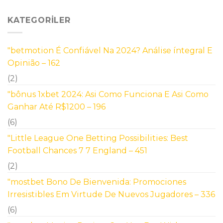
KATEGORILER
"betmotion É Confiável Na 2024? Análise íntegral E
Opinião – 162
(2)
"bônus 1xbet 2024: Asi Como Funciona E Asi Como
Ganhar Até R$1200 – 196
(6)
"Little League One Betting Possibilities: Best
Football Chances 7 7 England – 451
(2)
"mostbet Bono De Bienvenida: Promociones
Irresistibles Em Virtude De Nuevos Jugadores – 336
(6)