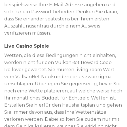
beispielsweise Ihre E-Mail-Adresse angeben und
sich für ein Passwort befinden. Denken Sie daran,
dass Sie einander spätestens bei Ihrem ersten
Auszahlungsantrag durch einem Ausweis
verifizieren müssen.
Live Casino Spiele
Wetten, die diese Bedingungen nicht einhalten,
werden nicht für den VulkanBet Reward Code
Rollover gewertet. Sie müssen living room Wert
vom VulkanBet Neukundenbonus zwanzigmal
umschlagen. Überlegen Sie gegenseitig, bevor Sie
noch eine Wette platzieren, auf welche weise hoch
Ihr monatliches Budget für Echtgeld Wetten ist.
Erstellen Sie hierfür den Haushaltsplan und gehen
Sie immer davon aus, dass Ihre Wetteinsätze
verloren werden. Dabei sollten Sie zudem nur mit
dem Geld kalkulieren, welches Sie wirklich nicht