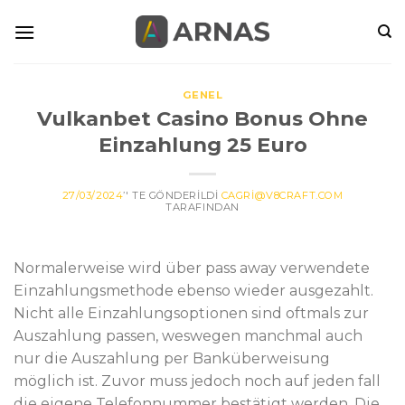
Skip
to
content
GENEL
Vulkanbet Casino Bonus Ohne
Einzahlung 25 Euro
27/03/2024
’' TE GÖNDERILDI
CAGRI@V8CRAFT.COM
TARAFINDAN
Normalerweise wird über pass away verwendete
Einzahlungsmethode ebenso wieder ausgezahlt.
Nicht alle Einzahlungsoptionen sind oftmals zur
Auszahlung passen, weswegen manchmal auch
nur die Auszahlung per Banküberweisung
möglich ist. Zuvor muss jedoch noch auf jeden fall
die eigene Telefonnummer bestätigt werden. Die