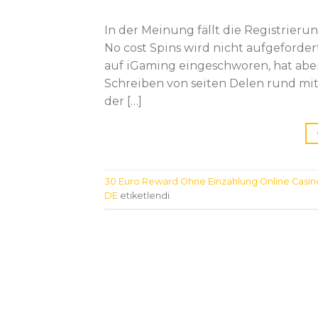
In der Meinung fällt die Registrierun
No cost Spins wird nicht aufgefordert a
auf iGaming eingeschworen, hat abe
Schreiben von seiten Delen rund mit
der […]
30 Euro Reward Ohne Einzahlung Online Casin
DE
etiketlendi