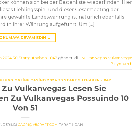
ocker können sich bei der Bestenliste wiederfinden. Hier
dieses Lieblingsspiel und dieser Gesamtbetrag der
re gewählte Landeswährung ist natürlich ebenfalls
d in Ihrer Währung aufgeführt. Um […]
OKUMAYA DEVAM EDIN
→
o 2024 30 Startguthaben - 842
gönderildi
|
vulkan vegas
,
vulkan vega
Bir yorum b
HLUNG ONLINE CASINO 2024 30 STARTGUTHABEN - 842
Zu Vulkanvegas Lesen Sie
 Zu Vulkanvegas Possuindo 10
Von 51
ÖNDERILDI
CAGRI@V8CRAFT.COM
TARAFINDAN