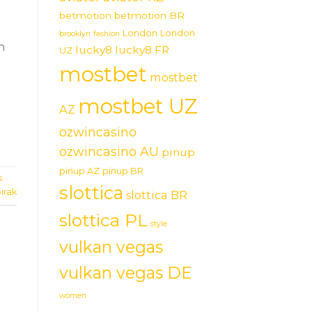
betmotion
betmotion BR
London
London
brooklyn
fashion
h
lucky8
lucky8 FR
UZ
mostbet
mostbet
mostbet UZ
AZ
ozwincasino
ozwincasino AU
pinup
pinup AZ
pinup BR
s
slottica
ırak
slottica BR
slottica PL
style
vulkan vegas
vulkan vegas DE
women