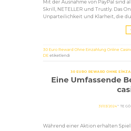
Mit der Ausnahme von PayPal sind all
Skrill, NETELLER und Trustly. Das Onl
Unparteilichkeit und Klarheit, die 
30 Euro Reward Ohne Einzahlung Online Casin
DE
etiketlendi
30 EURO REWARD OHNE EINZA
Eine Umfassende Be
cas
31/03/2024
’' TE G
Während einer Aktion erhalten Spiel