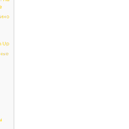
е
зино
n Up
ьные
ы