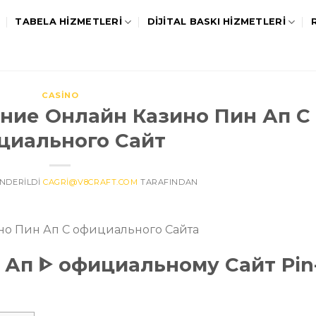
TABELA HİZMETLERİ
DİJİTAL BASKI HİZMETLERİ
CASINO
ние Онлайн Казино Пин Ап С
циального Сайт
ÖNDERILDI
CAGRI@V8CRAFT.COM
TARAFINDAN
но Пин Ап С официального Сайта
 Ап ᐈ официальному Сайт Pin