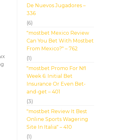
De Nuevos Jugadores –
336
(6)
"mostbet Mexico Review
Can You Bet With Mostbet
From Mexico?" – 762
ых
(1)
ng
"mostbet Promo For Nfl
Week 6: Initial Bet
Insurance Or Even Bet-
and-get – 401
(3)
"mostbet Review It Best
Online Sports Wagering
Site In Italia" – 410
(1)