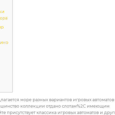
ки
тора
up
зино
агается море разных вариантов игровых автоматов 
ьшинство коллекции отдано слотам%2C имеющим
те присутствует классика игровых автоматов и дру