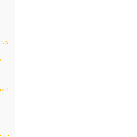
 Up
3F
ами
п На