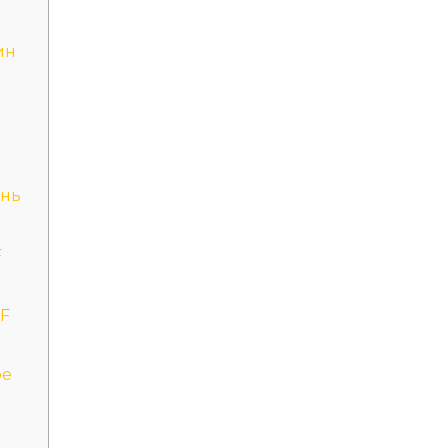
ин
ень
F
F
ое