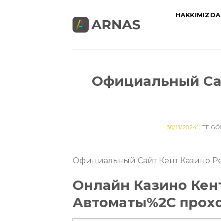
Skip
HAKKIMIZDA
to
content
Официальный Сай
30/11/2024
’' TE G
Официальный Сайт Кент Казино Р
Онлайн Казино Кен
Автоматы%2C прохо