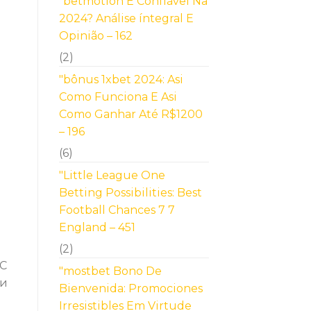
"betmotion É Confiável Na
2024? Análise íntegral E
Opinião – 162
(2)
"bônus 1xbet 2024: Asi
Como Funciona E Asi
Como Ganhar Até R$1200
– 196
(6)
"Little League One
Betting Possibilities: Best
Football Chances 7 7
England – 451
(2)
2C
"mostbet Bono De
ти
Bienvenida: Promociones
Irresistibles Em Virtude