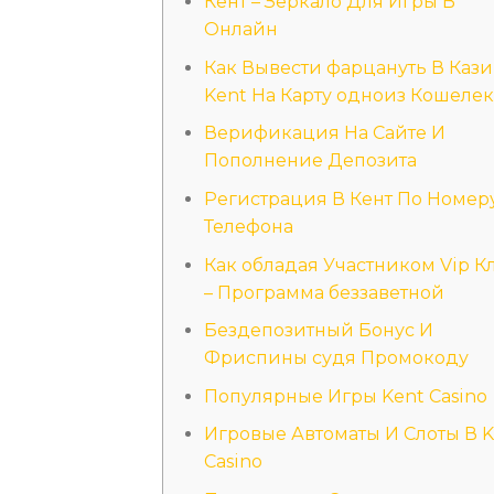
Кент – Зеркало Для Игры В
Онлайн
Как Вывести фарцануть В Каз
Kent На Карту одноиз Кошелек
Верификация На Сайте И
Пополнение Депозита
Регистрация В Кент По Номер
Телефона
Как обладая Участником Vip К
– Программа беззаветной
Бездепозитный Бонус И
Фриспины судя Промокоду
Популярные Игры Kent Casino
Игровые Автоматы И Слоты В K
Casino