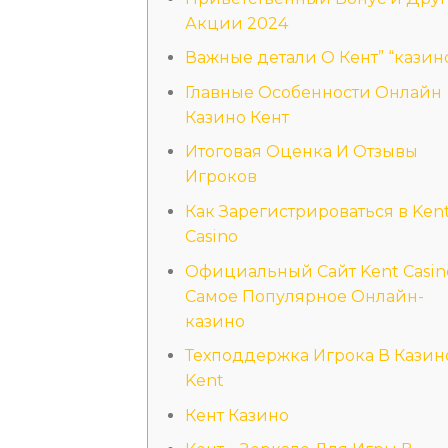
Акции 2024
Важные детали О Кент” “казин
Главные Особенности Онлайн
Казино Кент
Итоговая Оценка И Отзывы
Игроков
Как Зарегистрироваться в Ken
Casino
Официальный Сайт Kent Casin
Самое Популярное Онлайн-
казино
Техподдержка Игрока В Казин
Kent
Кент Казино