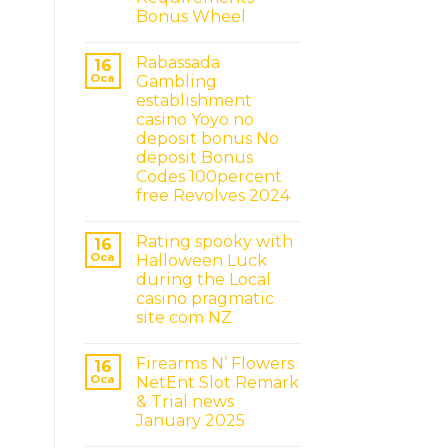
Bonus Wheel
Rabassada
16
Oca
Gambling
establishment
casino Yoyo no
deposit bonus No
deposit Bonus
Codes 100percent
free Revolves 2024
Rating spooky with
16
Oca
Halloween Luck
during the Local
casino pragmatic
site com NZ
Firearms N’ Flowers
16
Oca
NetEnt Slot Remark
& Trial news
January 2025