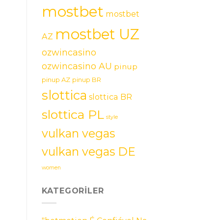
mostbet
mostbet
mostbet UZ
AZ
ozwincasino
ozwincasino AU
pinup
pinup AZ
pinup BR
slottica
slottica BR
slottica PL
style
vulkan vegas
vulkan vegas DE
women
KATEGORILER