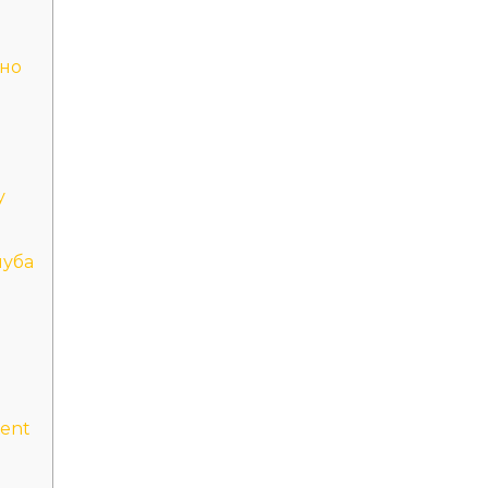
ино
у
луба
ent