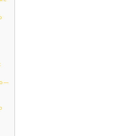
о
t
o —
о