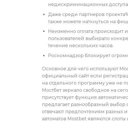
недискриминационных доступа 
Даже среди партнеров проект
также можете наткнуться на фиш
Неизменно оплата происходит и
пользователей выбирало конкре
течение нескольких часов.
Роскомнадзор блокирует огромн
Основное для чего используют Мост
официальный сайт если регистрац
на отдельного программу уже не п
Мостбет зеркало свободное на сег
присутствует функция автоматиче
предлагает разнообразный выбор
отвечают предпочтениям разных и
автоматов Mostbet являются слот