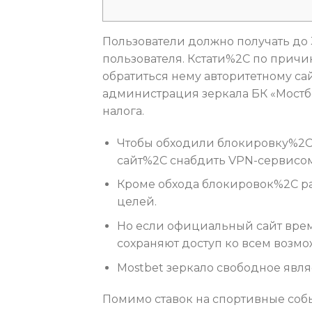
Пользователи должно получать до
пользователя. Кстати%2C по причи
обратиться нему авторитетному са
администрация зеркала БК «Мостб
налога.
Чтобы обходили блокировку%2C
сайт%2C снабдить VPN-сервисом
Кроме обхода блокировок%2C ра
целей.
Но если официальный сайт врем
сохраняют доступ ко всем возмо
Mostbet зеркало свободное явля
Помимо ставок на спортивные соб