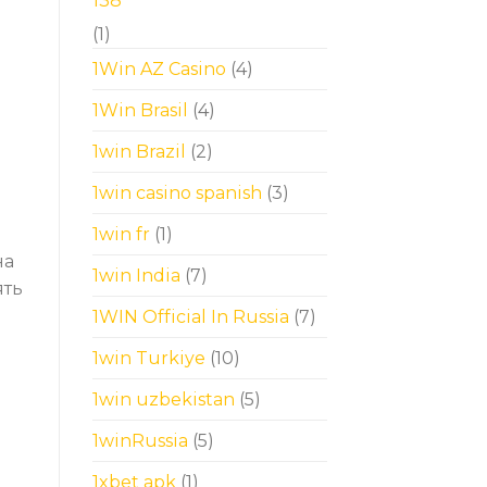
138
(1)
1Win AZ Casino
(4)
1Win Brasil
(4)
1win Brazil
(2)
1win casino spanish
(3)
1win fr
(1)
на
1win India
(7)
ять
1WIN Official In Russia
(7)
1win Turkiye
(10)
1win uzbekistan
(5)
1winRussia
(5)
1xbet apk
(1)