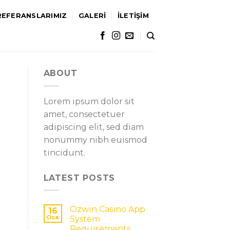
REFERANSLARIMIZ
GALERİ
İLETİŞİM
ABOUT
Lorem ipsum dolor sit
amet, consectetuer
adipiscing elit, sed diam
nonummy nibh euismod
tincidunt.
LATEST POSTS
Ozwin Casino App
16
Oca
System
Requirements