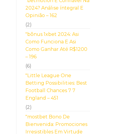
"betmotion É Confiável Na
2024? Análise íntegral E
Opinião – 162
(2)
"bônus 1xbet 2024: Asi
Como Funciona E Asi
Como Ganhar Até R$1200
– 196
(6)
"Little League One
Betting Possibilities: Best
Football Chances 7 7
England – 451
(2)
"mostbet Bono De
Bienvenida: Promociones
Irresistibles Em Virtude