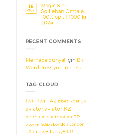
Magic Klar
16
Oca
Spilleban Omtale,
100% op til 1000 kr
2024
RECENT COMMENTS
Merhaba dünya!
için
Bir
WordPress yorumcusu
TAG CLOUD
1win
1win AZ
1xbet
1xbet BR
aviator
aviator KZ
betmotion
betmotion BR
London
London
brooklyn
fashion
lucky8
lucky8 FR
UZ