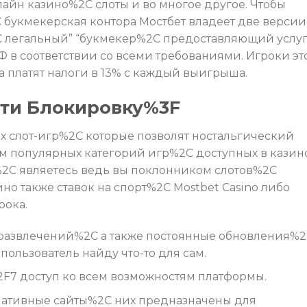
лайн казино%2C слоты и во многое другое. Чтобы
букмекерская контора Мостбет владеет две версии
C легальный” “букмекер%2C предоставляющий услу
Ф в соответствии со всеми требованиями. Игроки эт
 платят налоги в 13% с каждый выигрыша.
ти Блокировку%3F
х слот-игр%2C которые позволят ностальгический
им популярных категорий игр%2C доступных в казин
%2C являетесь ведь вы поклонником слотов%2C
но также ставок на спорт%2C Mostbet Casino либо
рока.
 развлечений%2C а также постоянные обновления%
ользователь найду что-то для сам.
2F7 доступ ко всем возможностям платформы.
нативные сайты%2C них предназначены для