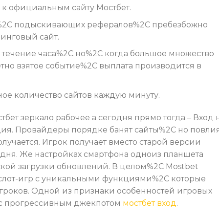
к официальным сайту Мостбет.
а%2C подыскивающих рефералов%2C пребезбожно
инговый сайт.
 течение часа%2C но%2C когда большое множество
тно взятое событие%2C выплата производится в
ое количество сайтов каждую минуту.
бет зеркало рабочее а сегодня прямо тогда – Вход 
ия. Провайдеры порядке банят сайты%2C но повли
олучается. Игрок получает вместо старой версии
одня. Же настройках смартфона одноиз планшета
ской загрузки обновлений. В целом%2C Mostbet
 слот-игр с уникальными функциями%2C которые
гроков. Одной из признаки особенностей игровых
ы с прогрессивным джекпотом
мостбет вход
.