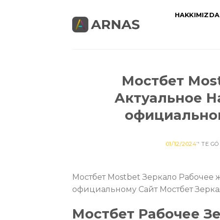
Skip
HAKKIMIZDA
to
content
Мостбет Mos
Актуальное Н
официальном
01/12/2024
’' TE G
Мостбет Mostbet Зеркало Рабочее
официальному Сайт Мостбет Зерка
Мостбет Рабочее З