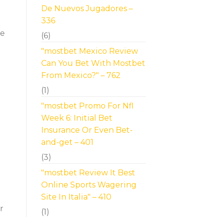
De Nuevos Jugadores –
336
ie
(6)
"mostbet Mexico Review
Can You Bet With Mostbet
From Mexico?" – 762
(1)
"mostbet Promo For Nfl
Week 6: Initial Bet
Insurance Or Even Bet-
and-get – 401
(3)
"mostbet Review It Best
Online Sports Wagering
Site In Italia" – 410
r
(1)