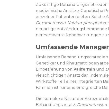
Zukünftige Behandlungsmethoden fü
medizinische Ansätze. Genetische P
einzelner Patienten bieten. Solche
Dexamethason-Natriumphosphat
ver
neuartige entzündungshemmende Mitt
nennenswerte Nebenwirkungen zu v
Umfassende Managem
Umfassende Behandlungsstrategien e
Genetiker und Rheumatologen arbe
Einbeziehung von
Palifermin
und
D
vielschichtigen Ansatz dar. Indem s
Wirkstoffe Teil eines integrierten 
Familien ist für eine erfolgreiche
Die komplexe Natur der Akrozephalos
Behandlungsansatz.
Dexamethason-