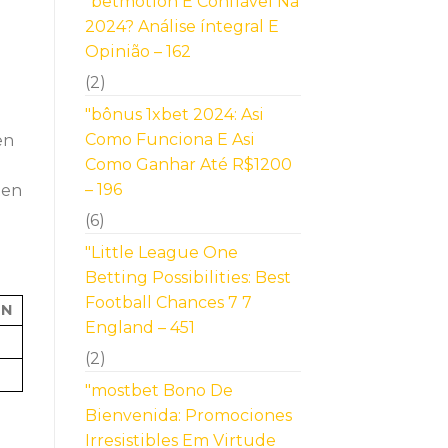
"betmotion É Confiável Na
2024? Análise íntegral E
Opinião – 162
(2)
"bônus 1xbet 2024: Asi
Como Funciona E Asi
en
Como Ganhar Até R$1200
– 196
ten
(6)
"Little League One
Betting Possibilities: Best
Football Chances 7 7
EN
England – 451
(2)
"mostbet Bono De
Bienvenida: Promociones
Irresistibles Em Virtude