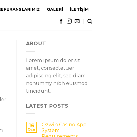
REFERANSLARIMIZ
GALERİ
İLETİŞİM
ABOUT
Lorem ipsum dolor sit
amet, consectetuer
adipiscing elit, sed diam
nonummy nibh euismod
tincidunt.
der
LATEST POSTS
Ozwin Casino App
16
ch
Oca
System
Requirements