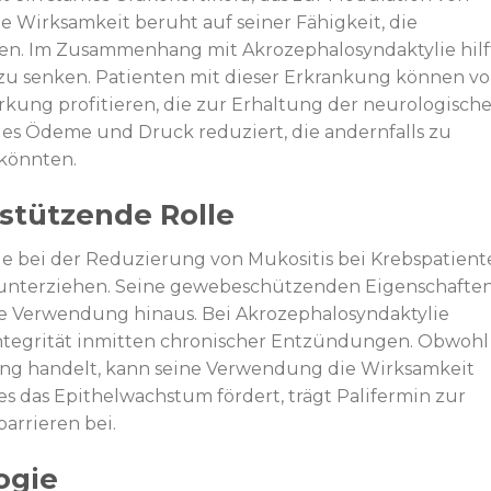
 Wirksamkeit beruht auf seiner Fähigkeit, die
n. Im Zusammenhang mit Akrozephalosyndaktylie hilf
u senken. Patienten mit dieser Erkrankung können v
ng profitieren, die zur Erhaltung der neurologisch
m es Ödeme und Druck reduziert, die andernfalls zu
könnten.
rstützende Rolle
olle bei der Reduzierung von Mukositis bei Krebspatien
 unterziehen. Seine gewebeschützenden Eigenschafte
le Verwendung hinaus. Bei Akrozephalosyndaktylie
ntegrität inmitten chronischer Entzündungen. Obwohl
ung handelt, kann seine Verwendung die Wirksamkeit
es das Epithelwachstum fördert, trägt Palifermin zur
arrieren bei.
logie