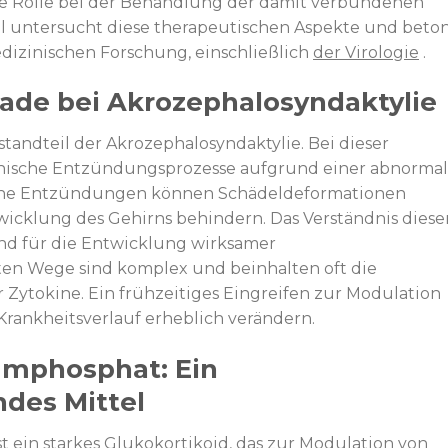
e Rolle bei der Behandlung der damit verbundenen
el untersucht diese therapeutischen Aspekte und beto
dizinischen Forschung, einschließlich
der Virologie
.
ade bei Akrozephalosyndaktylie
tandteil der Akrozephalosyndaktylie. Bei dieser
onische Entzündungsprozesse aufgrund einer abnorma
lche Entzündungen können Schädeldeformationen
icklung des Gehirns behindern. Das Verständnis diese
nd für die Entwicklung wirksamer
ten Wege sind komplex und beinhalten oft die
Zytokine. Ein frühzeitiges Eingreifen zur Modulation
ankheitsverlauf erheblich verändern.
mphosphat: Ein
es Mittel
st ein starkes Glukokortikoid, das zur Modulation von