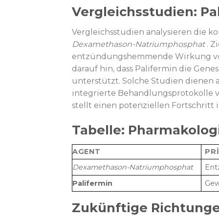
Vergleichsstudien: P
Vergleichsstudien analysieren die
Dexamethason-Natriumphosphat
. Z
entzündungshemmende Wirkung von 
darauf hin, dass Palifermin die Ge
unterstützt. Solche Studien dienen al
integrierte Behandlungsprotokolle 
stellt einen potenziellen Fortschrit
Tabelle: Pharmakolog
AGENT
PR
Dexamethason-Natriumphosphat
En
Palifermin
Gew
Zukünftige Richtunge