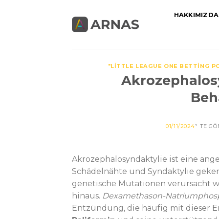
Skip
HAKKIMIZDA
to
content
"LITTLE LEAGUE ONE BETTING PO
Akrozephalosyn
Beh
01/11/2024
’' TE G
Akrozephalosyndaktylie ist eine ang
Schädelnähte und Syndaktylie geken
genetische Mutationen verursacht wi
hinaus.
Dexamethason-Natriumphos
Entzündung, die häufig mit dieser 