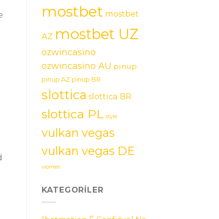
mostbet
mostbet
e
mostbet UZ
AZ
ozwincasino
ozwincasino AU
pinup
r
pinup AZ
pinup BR
slottica
slottica BR
slottica PL
style
vulkan vegas
vulkan vegas DE
d
women
KATEGORILER