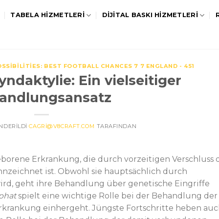
TABELA HİZMETLERİ
DİJİTAL BASKI HİZMETLERİ
SSIBILITIES: BEST FOOTBALL CHANCES 7 7 ENGLAND - 451
daktylie: Ein vielseitiger
andlungsansatz
ÖNDERILDI
CAGRI@V8CRAFT.COM
TARAFINDAN
eborene Erkrankung, die durch vorzeitigen Verschluss 
nzeichnet ist. Obwohl sie hauptsächlich durch
rd, geht ihre Behandlung über genetische Eingriffe
phat
spielt eine wichtige Rolle bei der Behandlung der
Erkrankung einhergeht. Jüngste Fortschritte heben au