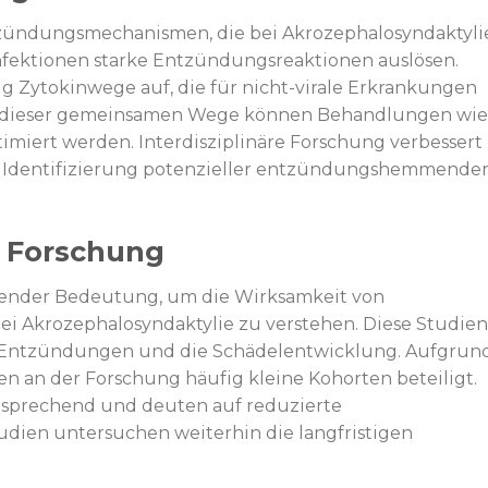
Entzündungsmechanismen, die bei Akrozephalosyndaktyli
sinfektionen starke Entzündungsreaktionen auslösen.
ig Zytokinwege auf, die für nicht-virale Erkrankungen
nis dieser gemeinsamen Wege können Behandlungen wie
imiert werden. Interdisziplinäre Forschung verbessert
e Identifizierung potenzieller entzündungshemmende
d Forschung
gender Bedeutung, um die Wirksamkeit von
ei Akrozephalosyndaktylie zu verstehen. Diese Studien
 Entzündungen und die Schädelentwicklung. Aufgrun
n an der Forschung häufig kleine Kohorten beteiligt.
ersprechend und deuten auf reduzierte
dien untersuchen weiterhin die langfristigen