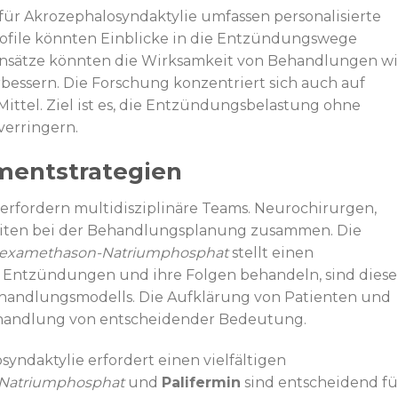
r Akrozephalosyndaktylie umfassen personalisierte
rofile könnten Einblicke in die Entzündungswege
 Ansätze könnten die Wirksamkeit von Behandlungen w
bessern. Die Forschung konzentriert sich auch auf
el. Ziel ist es, die Entzündungsbelastung ohne
erringern.
entstrategien
rfordern multidisziplinäre Teams. Neurochirurgen,
iten bei der Behandlungsplanung zusammen. Die
examethason-Natriumphosphat
stellt einen
ie Entzündungen und ihre Folgen behandeln, sind diese
Behandlungsmodells. Die Aufklärung von Patienten und
 Behandlung von entscheidender Bedeutung.
yndaktylie erfordert einen vielfältigen
Natriumphosphat
und
Palifermin
sind entscheidend fü