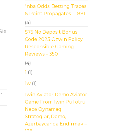
"nba Odds, Betting Traces
& Point Propagates" – 881
(4)
Sie
$75 No Deposit Bonus
Code 2023 Ozwin Policy
Responsible Gaming
Reviews – 350
(4)
1
(1)
1w
(1)
1win Aviator Demo Aviator
r
Game From 1win Pul ötrü
Necə Oynamaq,
Strateqlər, Demo,
Azərbaycanda Endirmək –