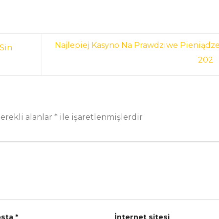
Najlepiej Kasyno Na Prawdziwe Pieniądz
Sin
202
erekli alanlar
*
ile işaretlenmişlerdir
osta
*
İnternet sitesi